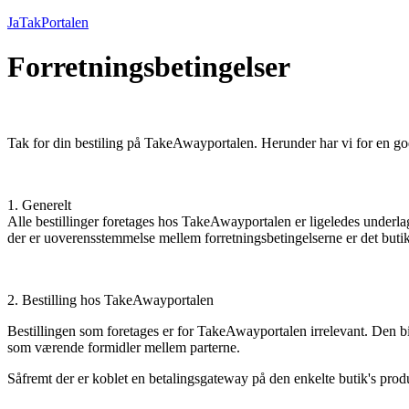
JaTakPortalen
Forretningsbetingelser
Tak for din bestiling på TakeAwayportalen. Herunder har vi for en god
1. Generelt
Alle bestillinger foretages hos TakeAwayportalen er ligeledes underlag
der er uoverensstemmelse mellem forretningsbetingelserne er det butik
2. Bestilling hos TakeAwayportalen
Bestillingen som foretages er for TakeAwayportalen irrelevant. Den
som værende formidler mellem parterne.
Såfremt der er koblet en betalingsgateway på den enkelte butik's produ