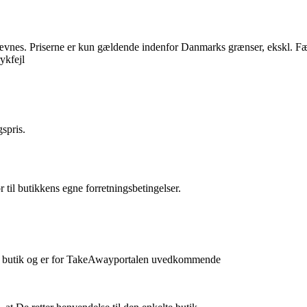
nævnes. Priserne er kun gældende indenfor Danmarks grænser, ekskl. Fæ
ykfejl
spris.
il butikkens egne forretningsbetingelser.
kelte butik og er for TakeAwayportalen uvedkommende