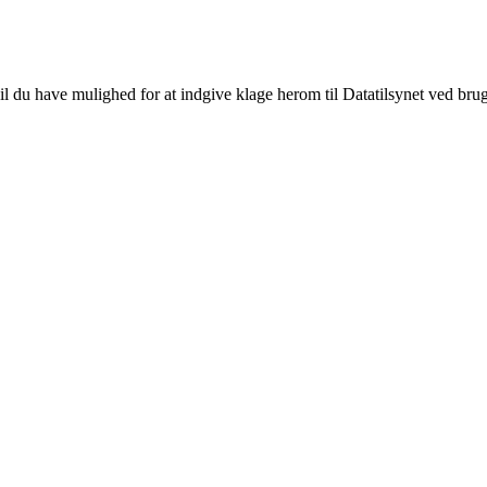
 du have mulighed for at indgive klage herom til Datatilsynet ved bru
net
28, 5
vn K
0