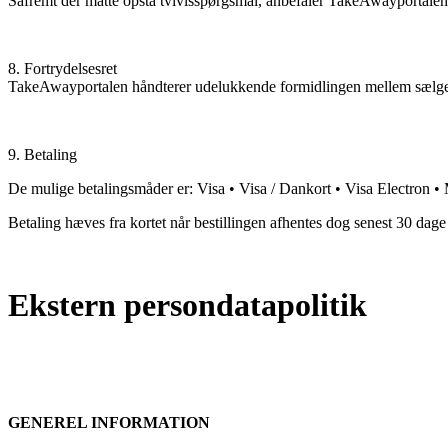
Såfremt der måtte opstå tvivlsspørgsmål, anbefaler TakeAwayportalen, 
8. Fortrydelsesret
TakeAwayportalen håndterer udelukkende formidlingen mellem sælger og
9. Betaling
De mulige betalingsmåder er: Visa • Visa / Dankort • Visa Electron 
Betaling hæves fra kortet når bestillingen afhentes dog senest 30 dage e
Ekstern persondatapolitik
GENEREL INFORMATION