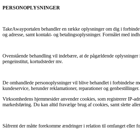
PERSONOPLYSNINGER
TakeAwayportalen behandler en række oplysninger om dig i forbindelse
og adresse, samt kontakt- og betalingsoplysninger. Formålet med indhent
Ovenstående behandling vil indebære, at de pågældende oplysninger i fo
pengeinstitut, kortudsteder mv.
De omhandlede personoplysninger vil blive behandlet i forbindelse med 
kundeservice, herunder reklamationer, reparationer og genbestillinger.
Virksomhedens hjemmesider anvender cookies, som registrerer IP-adre
markedsføring. Du kan altid fravælge brug af cookies, samt slette all
Såfremt der måtte forekomme ændringer i relation til omfanget eller fo