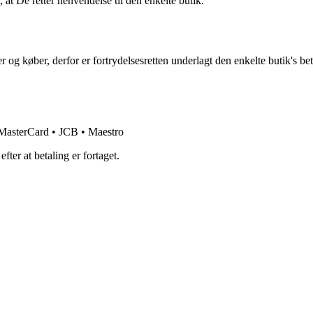
at De retter henvendelse til den enkelte butik.
 køber, derfor er fortrydelsesretten underlagt den enkelte butik's bet
• MasterCard • JCB • Maestro
fter at betaling er fortaget.