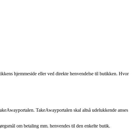
utikkens hjemmeside eller ved direkte henvendelse til butikken. Hvor
 TakeAwayportalen. TakeAwayportalen skal altså udelukkende anses
 spørgsmål om betaling mm. henvendes til den enkelte butik.