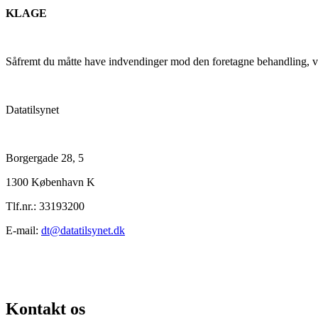
KLAGE
Såfremt du måtte have indvendinger mod den foretagne behandling, vil
Datatilsy
Borgergade 
1300 Københa
Tlf.nr.: 3319320
E-mail:
dt@datatilsynet.dk
Kontakt os