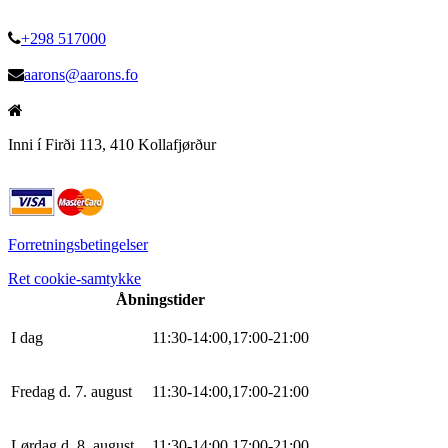
+298 517000
aarons@aarons.fo
Inni í Firði 113, 410 Kollafjørður
Forretningsbetingelser
Ret cookie-samtykke
Åbningstider
I dag
11
:
30
-
14
:
0
0
,
17
:
0
0
-
21
:
0
0
Fredag d. 7. august
11
:
30
-
14
:
0
0
,
17
:
0
0
-
21
:
0
0
Lørdag d. 8. august
11
:
30
-
14
:
0
0
,
17
:
0
0
-
21
:
0
0