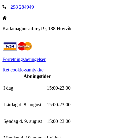
+ 298 284949
Karlamagnusarbreyt 9, 188 Hoyvík
Forretningsbetingelser
Ret cookie-samtykke
Åbningstider
I dag
15
:
0
0
-
23
:
0
0
Lørdag d. 8. august
15
:
0
0
-
23
:
0
0
Søndag d. 9. august
15
:
0
0
-
23
:
0
0
Mandag d. 10. august
Lukket