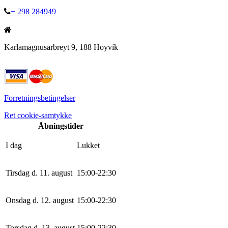
+ 298 284949
Karlamagnusarbreyt 9, 188 Hoyvík
Forretningsbetingelser
Ret cookie-samtykke
Åbningstider
I dag
Lukket
Tirsdag d. 11. august
15
:
0
0
-
22
:
30
Onsdag d. 12. august
15
:
0
0
-
22
:
30
Torsdag d. 13. august
15
:
0
0
-
22
:
30