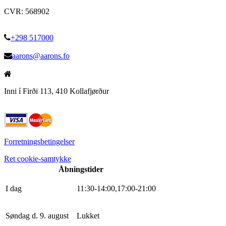
CVR: 568902
+298 517000
aarons@aarons.fo
Inni í Firði 113, 410 Kollafjørður
Forretningsbetingelser
Ret cookie-samtykke
Åbningstider
I dag
11
:
30
-
14
:
0
0
,
17
:
0
0
-
21
:
0
0
Søndag d. 9. august
Lukket